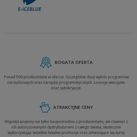
Infragistics
InsERT
Integra Software
Intel Software
INTERsoft
Investintech.com Inc.
Iolo Technologies
Ipswitch
Iron Software
ISD Italia
iSpring Solutions
Itelix
Ixis Research LTD
Jalasoft
Janus Systems
JetBrains
Jolly Giant Software
Jufsoft
BOGATA OFERTA
Kaspersky Lab
Kerio
Kindisoft
Kinesphere Corporation
Ponad 500 producentów w ofercie. Szczególnie duży wybór programów
Klik! Software
Kroll Ontrack
narzędziowych oraz narzędzi programistycznych. Licencje wieczyste
oraz subskrypcje.
Lan-Secure
Lassalle Technologies
Lavalys Software
LAVASOFT (Ad-Aware)
LEAD Technologies
Linspire
ATRAKCYJNE CENY
LOGIN
Lulu Software
MailStore Software
ManageEngine
Współpracujemy nie tylko bezpośrednio z producentami, ale również z
Marathon Technology
Markzware
ich autoryzowanymi dystrybutorami z całego świata, skutecznie
wykorzystując wszelkie lokalne promocje oraz zmieniające się kursy
MAST Hard - Software
MasterSolution AG