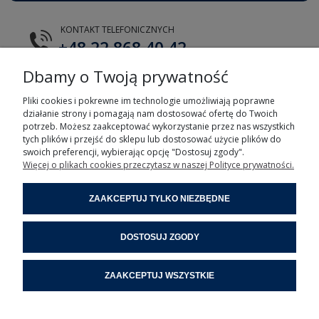
NovaStor
Novell
KONTAKT TELEFONICZNYCH
NS BASIC Corporation
NTI Corporation
+48 22 868 40 42
OpenLink Software
OpenOffice
Optimum Output
Oracle
Dbamy o Twoją prywatność
E-MAIL
Paessler
Panda
tts@tts.com.pl
Papeer International ApS
PaperCut
Pliki cookies i pokrewne im technologie umożliwiają poprawne
działanie strony i pomagają nam dostosować ofertę do Twoich
Paragon Software
Parallels
potrzeb. Możesz zaakceptować wykorzystanie przez nas wszystkich
Passcovery
PassMark Software
tych plików i przejść do sklepu lub dostosować użycie plików do
Patton &amp; Patton
PDFlib
swoich preferencji, wybierając opcję "Dostosuj zgody".
Więcej o plikach cookies przeczytasz w naszej Polityce prywatności.
PDQ
Pervasive
POMOC
PGP
PHD Virtual
ZAAKCEPTUJ TYLKO NIEZBĘDNE
Pinnacle Systems
Piriform
MOJE KONTO
PortSwigger Web Security
Posnet
Posnet
Postman
DOSTOSUJ ZGODY
INFORMACJE
PremiumSoft (Navicat)
ProgeSOFT
Qarbon
Quark
ZAAKCEPTUJ WSZYSTKIE
POMOC ZDALNA
Quest
Quiksoft Corporation
RadiantQ
RARLAB (WinRAR)