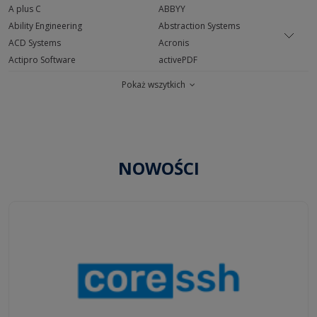
A plus C
ABBYY
Ability Engineering
Abstraction Systems
ACD Systems
Acronis
Actipro Software
activePDF
ActiveState Software
Acunetix
Pokaż wszytkich
Adivo
Adobe
AdRem Software
Advanced Software Engineering
ADVSoft
Agile Testware
Agisoft
Aha-Soft
Aide CAD
Alcohol Software
NOWOŚCI
Allinea
Allround Automations
Altap Salamander
Altima Technologies
Altova
Amira
AnyDesk
AOMEI Tech
Apex SQL Tools
AppAssure
Apple (Software)
Aptor / Mivico
AquaFold
Arcabit
Arkeia Software
Arsenale System
Artbeats
ArtfulBits