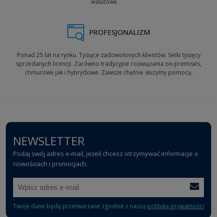
walutowe.
McAfee
MDM
MeetingSense
Megatech Software
Message Partners
Messaging Architects
PROFESJONALIZM
MetaProducts
MicroFocus
Microsoft
Microsoft Azure
Ponad 25 lat na rynku. Tysiące zadowolonych klientów. Setki tysięcy
sprzedanych licencji. Zarówno tradycyjne rozwiązania on-premises,
Microsoft Office 365
Microsoft Visual Studio
chmurowe jak i hybrydowe. Zawsze chętnie służymy pomocą.
Mind Technologies
MindFusion Group
Mindjet
Minq Software
Mitov Software
Mobatek
MobTime
MPSOFTWARE
Multi Edit Software
MW 6 Technologies
MySQL
Nagios
NEWSLETTER
Nanosystems S.r.l.
NDepend
Podaj swój adres e-mail, jeżeli chcesz otrzymywać informacje o
Nero AG
Nesox
nowościach i promocjach.
Nessoft
NetInfo 6 Enterprise License ESD
NetIQ
NetResident
NETRONIC Software
NetSarang Computer (Xmanager)
Neuxpower Solutions
Nevron
Twoje dane będą przetwarzane zgodnie z naszą
polityką prywatności
Newera Software Technology
No Magic