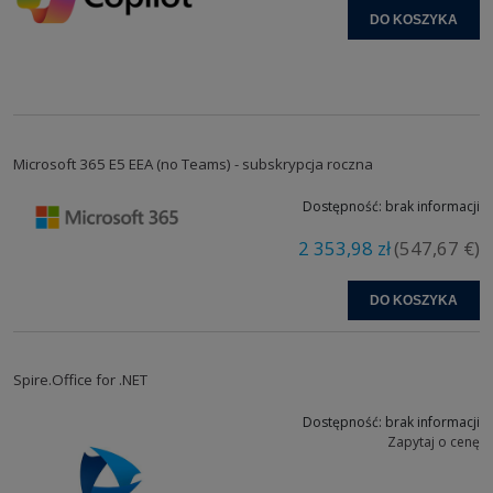
DO KOSZYKA
Genuitec, LLC
GetData
GFI Software
Ghisler
GitKraken
Global Graphics
GlobalSCAPE
GlobFX Technologies
Golden Software
Google
GoTo
Gougelet (XnView)
Microsoft 365 E5 EEA (no Teams) - subskrypcja roczna
GP Software
Graf-Soft
Dostępność:
brak informacji
GRAHL software design
GrapeCity Inc
GRAPHISOFT
Gstarsoft Co.,Ltd
2 353,98 zł
(547,67 €)
GW Micro
headus (UVLayout )
Helios Software Solutions
Hemoco Software
DO KOSZYKA
HiBase Group
HiT Software
HSBSoft Technologies
HumanConcepts
IBM (Software)
IceWarp
Spire.Office for .NET
IDAutomation
idautomation.com
Idera, Inc.
IDM (Ultra Edit)
Dostępność:
brak informacji
Zapytaj o cenę
ILUO
INCOMEDIA
Infacta
InfoSoft Global Pvt. Ltd