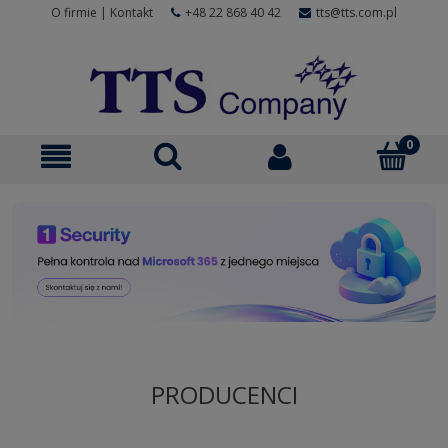
O firmie
|
Kontakt
+48 22 868 40 42
tts@tts.com.pl
PRODUCENCI