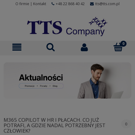
O firmie
|
Kontakt
+48 22 868 40 42
tts@tts.com.pl
M365 COPILOT W HR I PŁACACH. CO JUŻ
0
POTRAFI, A GDZIE NADAL POTRZEBNY JEST
CZŁOWIEK?