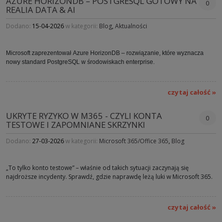
AZURE HORIZONDB – POSTGRESQL GOTOWY NA
0
REALIA DATA & AI
Dodano:
15-04-2026
w kategorii:
Blog
,
Aktualności
Microsoft zaprezentował Azure HorizonDB – rozwiązanie, które wyznacza
nowy standard PostgreSQL w środowiskach enterprise.
czytaj całość »
UKRYTE RYZYKO W M365 - CZYLI KONTA
0
TESTOWE I ZAPOMNIANE SKRZYNKI
Dodano:
27-03-2026
w kategorii:
Microsoft 365/Office 365
,
Blog
„To tylko konto testowe” – właśnie od takich sytuacji zaczynają się
najdroższe incydenty. Sprawdź, gdzie naprawdę leżą luki w Microsoft 365.
czytaj całość »