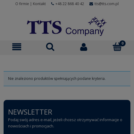
O firmie
|
Kontakt
+48 22 868 40 42
tts@tts.com.pl
Nie znaleziono produktów spełniających podane kryteria.
NEWSLETTER
Podaj swój adres e-mail, jeżeli chcesz otrzymywać informacje o
nowościach i promocjach.