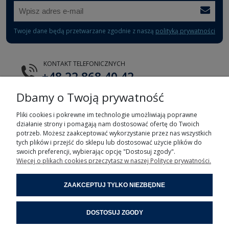
Twoje dane będą przetwarzane zgodnie z naszą
polityką prywatności
KONTAKT TELEFONICZNYCH
+48 22 868 40 42
Dbamy o Twoją prywatność
E-MAIL
tts@tts.com.pl
Pliki cookies i pokrewne im technologie umożliwiają poprawne
działanie strony i pomagają nam dostosować ofertę do Twoich
potrzeb. Możesz zaakceptować wykorzystanie przez nas wszystkich
tych plików i przejść do sklepu lub dostosować użycie plików do
swoich preferencji, wybierając opcję "Dostosuj zgody".
Więcej o plikach cookies przeczytasz w naszej Polityce prywatności.
POMOC
ZAAKCEPTUJ TYLKO NIEZBĘDNE
MOJE KONTO
DOSTOSUJ ZGODY
INFORMACJE