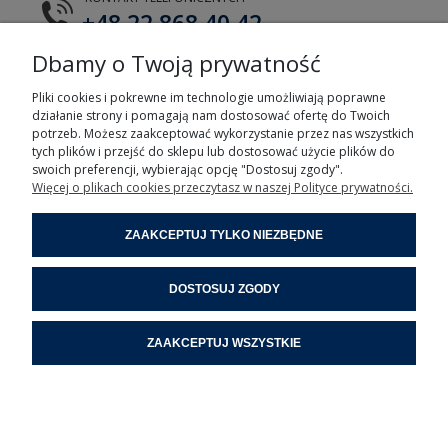
+48 22 868 40 42
Dbamy o Twoją prywatność
E-MAIL
tts@tts.com.pl
Pliki cookies i pokrewne im technologie umożliwiają poprawne
działanie strony i pomagają nam dostosować ofertę do Twoich
potrzeb. Możesz zaakceptować wykorzystanie przez nas wszystkich
tych plików i przejść do sklepu lub dostosować użycie plików do
swoich preferencji, wybierając opcję "Dostosuj zgody".
Więcej o plikach cookies przeczytasz w naszej Polityce prywatności.
POMOC
ZAAKCEPTUJ TYLKO NIEZBĘDNE
MOJE KONTO
DOSTOSUJ ZGODY
INFORMACJE
ZAAKCEPTUJ WSZYSTKIE
POMOC ZDALNA
POKAŻ PEŁNĄ WERSJĘ STRONY
Sklep internetowy Shoper.pl