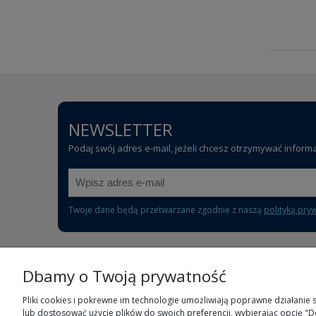
NEWSLETTER
Podaj swój adres e-mail, jeżeli chcesz otrzymywać inform
Twoje dane będą przetwarzane zgodnie z naszą
polityką pry
Dbamy o Twoją prywatność
POMOC
Pliki cookies i pokrewne im technologie umożliwiają poprawne działanie
lub dostosować użycie plików do swoich preferencji, wybierając opcję "D
Częste pytania