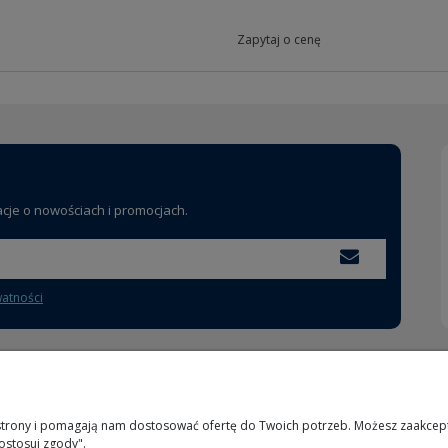
Zapytaj o cenę
acje o nowościach i promocjach.
watności
MOJE KONTO
INFORMACJE
 strony i pomagają nam dostosować ofertę do Twoich potrzeb. Możesz zaakcepto
ostosuj zgody".
Logowanie
O nas