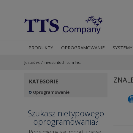
PRODUKTY
OPROGRAMOWANIE
SYSTEMY
Jesteś w:
/
Investintech.com Inc.
ZNAL
KATEGORIE
Oprogramowanie
Szukasz nietypowego
oprogramowania?
Podejmiemy się importu nawet