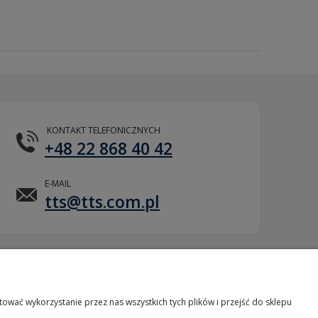
KONTAKT TELEFONICZNYCH
+48 22 868 40 42
E-MAIL
tts@tts.com.pl
POMOC ZDALNA
wać wykorzystanie przez nas wszystkich tych plików i przejść do sklepu