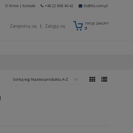
O firmie
|
Kontakt
+48 22 868 40 42
tts@tts.com.pl
TWOJE ZAKUPY
Zarejestruj się
Zaloguj się
|
0
Sortuj wg:
Nazwa produktu A-Z
d