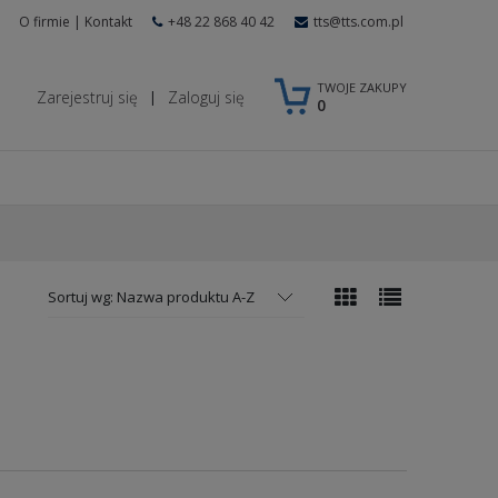
O firmie
|
Kontakt
+48 22 868 40 42
tts@tts.com.pl
TWOJE ZAKUPY
Zarejestruj się
Zaloguj się
|
0
Sortuj wg:
Nazwa produktu A-Z