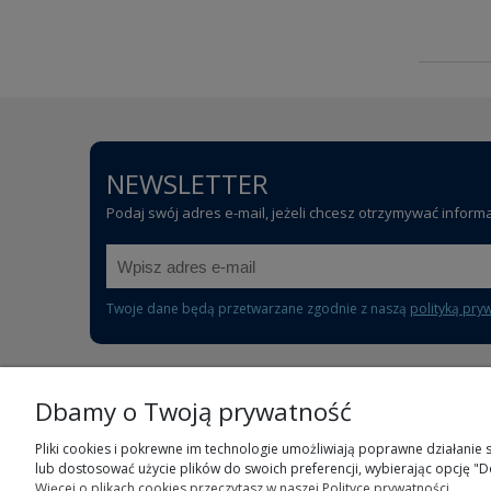
NEWSLETTER
Podaj swój adres e-mail, jeżeli chcesz otrzymywać inform
Twoje dane będą przetwarzane zgodnie z naszą
polityką pry
Dbamy o Twoją prywatność
POMOC
Pliki cookies i pokrewne im technologie umożliwiają poprawne działanie
lub dostosować użycie plików do swoich preferencji, wybierając opcję "D
Częste pytania
Więcej o plikach cookies przeczytasz w naszej Polityce prywatności.