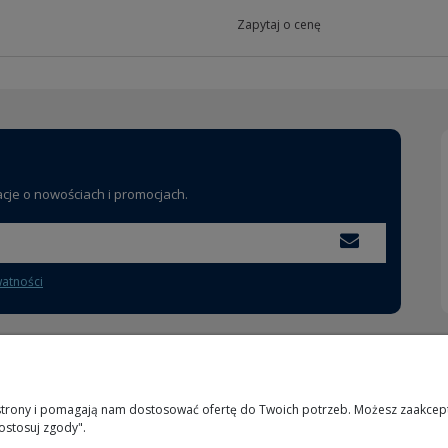
Zapytaj o cenę
acje o nowościach i promocjach.
watności
MOJE KONTO
INFORMACJE
 strony i pomagają nam dostosować ofertę do Twoich potrzeb. Możesz zaakcepto
ostosuj zgody".
Logowanie
O nas