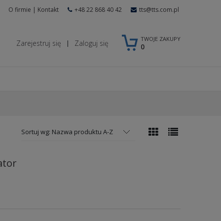
O firmie
|
Kontakt
+48 22 868 40 42
tts@tts.com.pl
TWOJE ZAKUPY
Zarejestruj się
Zaloguj się
|
0
Sortuj wg:
Nazwa produktu A-Z
ator