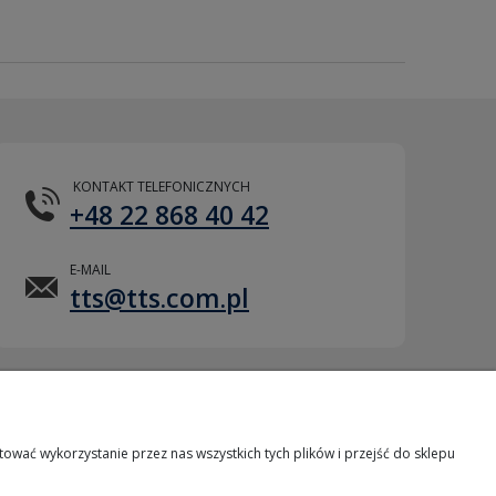
KONTAKT TELEFONICZNYCH
+48 22 868 40 42
E-MAIL
tts@tts.com.pl
POMOC ZDALNA
wać wykorzystanie przez nas wszystkich tych plików i przejść do sklepu