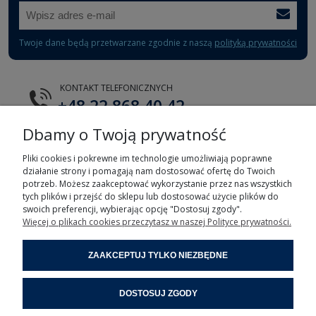
Twoje dane będą przetwarzane zgodnie z naszą
polityką prywatności
KONTAKT TELEFONICZNYCH
+48 22 868 40 42
Dbamy o Twoją prywatność
E-MAIL
tts@tts.com.pl
Pliki cookies i pokrewne im technologie umożliwiają poprawne
działanie strony i pomagają nam dostosować ofertę do Twoich
potrzeb. Możesz zaakceptować wykorzystanie przez nas wszystkich
tych plików i przejść do sklepu lub dostosować użycie plików do
swoich preferencji, wybierając opcję "Dostosuj zgody".
Więcej o plikach cookies przeczytasz w naszej Polityce prywatności.
POMOC
ZAAKCEPTUJ TYLKO NIEZBĘDNE
MOJE KONTO
DOSTOSUJ ZGODY
INFORMACJE