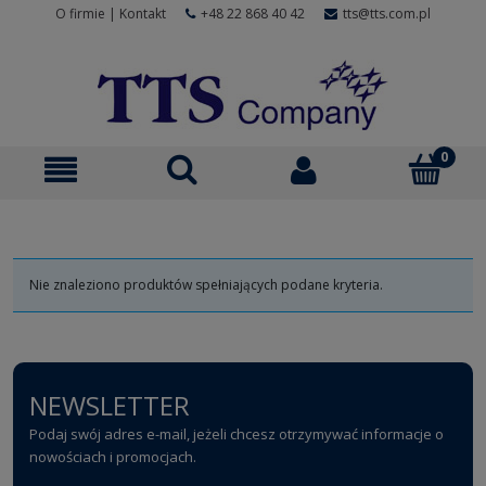
O firmie
|
Kontakt
+48 22 868 40 42
tts@tts.com.pl
Nie znaleziono produktów spełniających podane kryteria.
NEWSLETTER
Podaj swój adres e-mail, jeżeli chcesz otrzymywać informacje o
nowościach i promocjach.