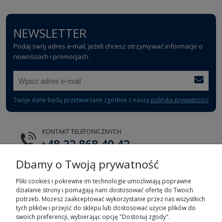
NEWSLETTER
Podaj swój adres e-mail, jeżeli chcesz otrzymywać informacje o
nowościach i promocjach.
Twoje dane będą przetwarzane zgodnie z naszą
polityką prywatności
KONTAKT TELEFONICZNYCH
+48 22 868 40 42
Dbamy o Twoją prywatność
E-MAIL
tts@tts.com.pl
Pliki cookies i pokrewne im technologie umożliwiają poprawne
działanie strony i pomagają nam dostosować ofertę do Twoich
potrzeb. Możesz zaakceptować wykorzystanie przez nas wszystkich
tych plików i przejść do sklepu lub dostosować użycie plików do
swoich preferencji, wybierając opcję "Dostosuj zgody".