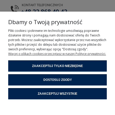
KONTAKT TELEFONICZNYCH
+48 22 868 40 42
Dbamy o Twoją prywatność
E-MAIL
tts@tts.com.pl
Pliki cookies i pokrewne im technologie umożliwiają poprawne
działanie strony i pomagają nam dostosować ofertę do Twoich
potrzeb. Możesz zaakceptować wykorzystanie przez nas wszystkich
tych plików i przejść do sklepu lub dostosować użycie plików do
swoich preferencji, wybierając opcję "Dostosuj zgody".
Więcej o plikach cookies przeczytasz w naszej Polityce prywatności.
POMOC
ZAAKCEPTUJ TYLKO NIEZBĘDNE
MOJE KONTO
DOSTOSUJ ZGODY
INFORMACJE
ZAAKCEPTUJ WSZYSTKIE
POMOC ZDALNA
POKAŻ PEŁNĄ WERSJĘ STRONY