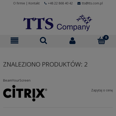
O firmie
|
Kontakt
+48 22 868 40 42
tts@tts.com.pl
ZNALEZIONO PRODUKTÓW: 2
BeamYourScreen
Zapytaj o cenę