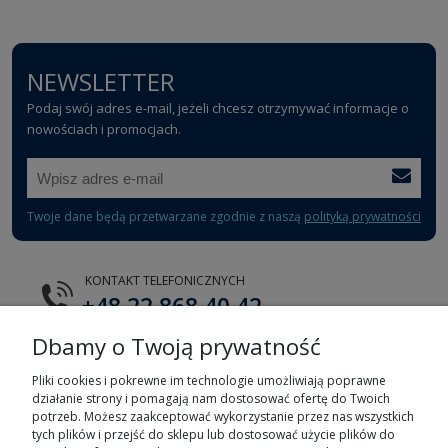
NEWSLETTER
Podaj swój adres e-mail, jeżeli chcesz otrzymywać informacje o
nowościach i promocjach.
Twoje dane będą przetwarzane zgodnie z naszą
polityką prywatności
KONTAKT TELEFONICZNYCH
+48 22 868 40 42
Dbamy o Twoją prywatność
E-MAIL
tts@tts.com.pl
Pliki cookies i pokrewne im technologie umożliwiają poprawne
działanie strony i pomagają nam dostosować ofertę do Twoich
potrzeb. Możesz zaakceptować wykorzystanie przez nas wszystkich
tych plików i przejść do sklepu lub dostosować użycie plików do