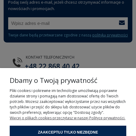
Podaj swój adres e-mail, jeżeli chcesz otrzymywać informacje o
nowościach i promocjach.
Twoje dane będą przetwarzane zgodnie z naszą
polityką prywatności
KONTAKT TELEFONICZNYCH
+48 22 868 40 42
Dbamy o Twoją prywatność
E-MAIL
tts@tts.com.pl
Pliki cookies i pokrewne im technologie umożliwiają poprawne
działanie strony i pomagają nam dostosować ofertę do Twoich
potrzeb. Możesz zaakceptować wykorzystanie przez nas wszystkich
tych plików i przejść do sklepu lub dostosować użycie plików do
swoich preferencji, wybierając opcję "Dostosuj zgody".
Więcej o plikach cookies przeczytasz w naszej Polityce prywatności.
POMOC
ZAAKCEPTUJ TYLKO NIEZBĘDNE