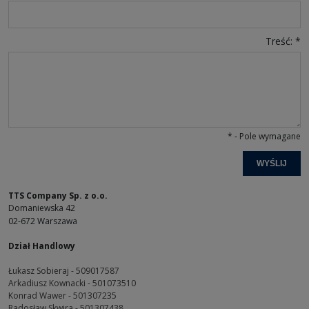
Treść:
*
*
- Pole wymagane
WYŚLIJ
TTS Company Sp. z o.o.
Domaniewska 42
02-672 Warszawa
Dział Handlowy
Łukasz Sobieraj - 509017587
Arkadiusz Kownacki - 501073510
Konrad Wawer - 501307235
Radosław Skwira - 501307438