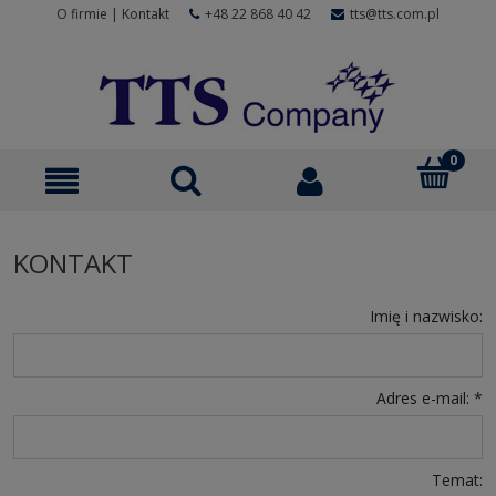
O firmie
|
Kontakt
+48 22 868 40 42
tts@tts.com.pl
KONTAKT
Imię i nazwisko:
Adres e-mail:
*
Temat: