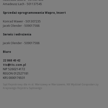
Amadeusz Łach - 501137545
Sprzedaż oprogramowania Wapro, Insert
Konrad Wawer - 501307235
Jacek Olender - 509017588
Serwis i wdrożenia
Jacek Olender - 509017588
Biuro
22 868 40 42
tts@tts.com.pl
NIP 5260214172
REGON 012527181
KRS 0000176531
Sąd Rejestrowy dla m.st. Warszawy w Warszawie, XIII Wydział Gospodarczy
Krajowego Rejestru Sądowego