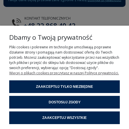
KONTAKT TELEFONICZNYCH
+48 22 868 40 42
Dbamy o Twoją prywatność
E-MAIL
tts@tts.com.pl
Pliki cookies i pokrewne im technologie umożliwiają poprawne
działanie strony i pomagają nam dostosować ofertę do Twoich
potrzeb. Możesz zaakceptować wykorzystanie przez nas wszystkich
tych plików i przejść do sklepu lub dostosować użycie plików do
swoich preferencji, wybierając opcję "Dostosuj zgody".
Więcej o plikach cookies przeczytasz w naszej Polityce prywatności.
POMOC
ZAAKCEPTUJ TYLKO NIEZBĘDNE
MOJE KONTO
DOSTOSUJ ZGODY
INFORMACJE
ZAAKCEPTUJ WSZYSTKIE
POMOC ZDALNA