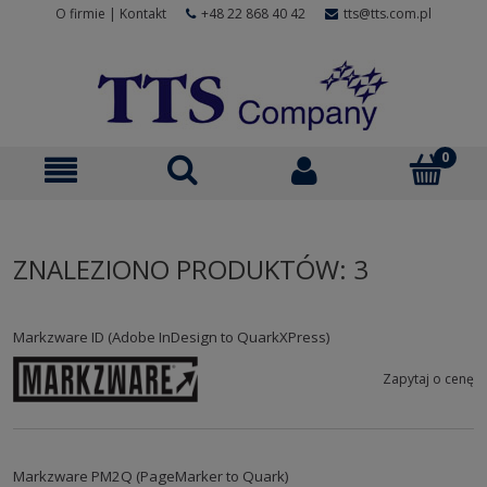
O firmie
|
Kontakt
+48 22 868 40 42
tts@tts.com.pl
ZNALEZIONO PRODUKTÓW: 3
Markzware ID (Adobe InDesign to QuarkXPress)
Zapytaj o cenę
Markzware PM2Q (PageMarker to Quark)