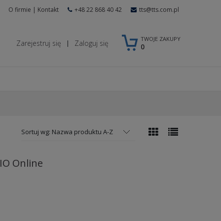
O firmie
|
Kontakt
+48 22 868 40 42
tts@tts.com.pl
TWOJE ZAKUPY
Zarejestruj się
Zaloguj się
|
0
Sortuj wg:
Nazwa produktu A-Z
RIO Online