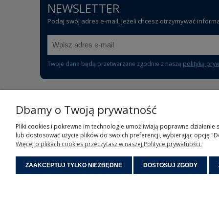
NEWSLETTER
Podaj swój adres e-mail, jeżeli chcesz otrzymywać inform
Twoje dane będą przetwarzane zgodnie z naszą
polityką pry
Dbamy o Twoją prywatność
POMOC
Pliki cookies i pokrewne im technologie umożliwiają poprawne działanie
lub dostosować użycie plików do swoich preferencji, wybierając opcję "D
Częste pytania
Więcej o plikach cookies przeczytasz w naszej Polityce prywatności.
Polityka prywatności
Regulamin sklepu
ZAAKCEPTUJ TYLKO NIEZBĘDNE
DOSTOSUJ ZGODY