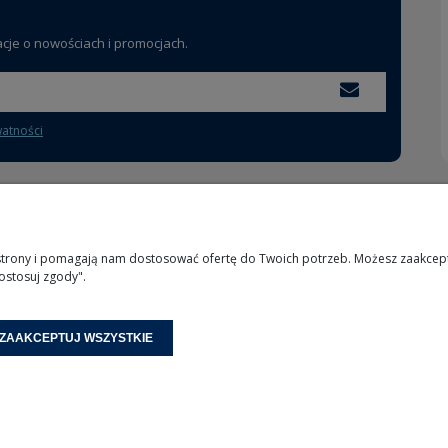
acje o nowościach i promocjach.
watności
MOJE KONTO
INFORMACJE
 strony i pomagają nam dostosować ofertę do Twoich potrzeb. Możesz zaakcepto
ostosuj zgody".
Logowanie
O nas
Moje zamówienia
Kontakt
Przechowalnia
ZAAKCEPTUJ WSZYSTKIE
Ustawienia konta
Sklep internetowy Shoper.pl