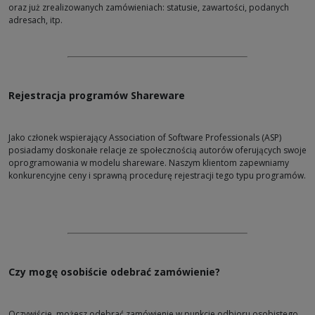
oraz już zrealizowanych zamówieniach: statusie, zawartości, podanych
adresach, itp.
Rejestracja programów Shareware
Jako członek wspierający Association of Software Professionals (ASP)
posiadamy doskonałe relacje ze społecznością autorów oferujących swoje
oprogramowania w modelu shareware. Naszym klientom zapewniamy
konkurencyjne ceny i sprawną procedurę rejestracji tego typu programów.
Czy mogę osobiście odebrać zamówienie?
Oczywiście, możesz odebrać zamówienie w punkcie odbioru osobistego,