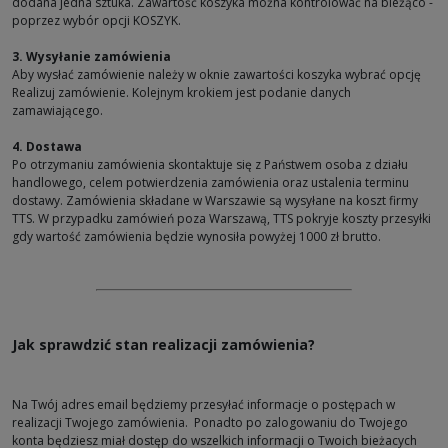
dodana jedna sztuka. Zawartość koszyka można kontrolować na bieżąco -
poprzez wybór opcji KOSZYK.
3. Wysyłanie zamówienia
Aby wysłać zamówienie należy w oknie zawartości koszyka wybrać opcję
Realizuj zamówienie. Kolejnym krokiem jest podanie danych
zamawiającego.
4. Dostawa
Po otrzymaniu zamówienia skontaktuje się z Państwem osoba z działu
handlowego, celem potwierdzenia zamówienia oraz ustalenia terminu
dostawy. Zamówienia składane w Warszawie są wysyłane na koszt firmy
TTS. W przypadku zamówień poza Warszawą, TTS pokryje koszty przesyłki
gdy wartość zamówienia będzie wynosiła powyżej 1000 zł brutto.
Jak sprawdzić stan realizacji zamówienia?
Na Twój adres email będziemy przesyłać informacje o postępach w
realizacji Twojego zamówienia. Ponadto po zalogowaniu do Twojego
konta będziesz miał dostęp do wszelkich informacji o Twoich bieżacych