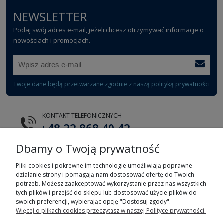
NEWSLETTER
Podaj swój adres e-mail, jeżeli chcesz otrzymywać informacje o
nowościach i promocjach.
Twoje dane będą przetwarzane zgodnie z naszą
polityką prywatności
KONTAKT TELEFONICZNYCH
+48 22 868 40 42
Dbamy o Twoją prywatność
E-MAIL
tts@tts.com.pl
Pliki cookies i pokrewne im technologie umożliwiają poprawne
działanie strony i pomagają nam dostosować ofertę do Twoich
potrzeb. Możesz zaakceptować wykorzystanie przez nas wszystkich
tych plików i przejść do sklepu lub dostosować użycie plików do
swoich preferencji, wybierając opcję "Dostosuj zgody".
Więcej o plikach cookies przeczytasz w naszej Polityce prywatności.
POMOC