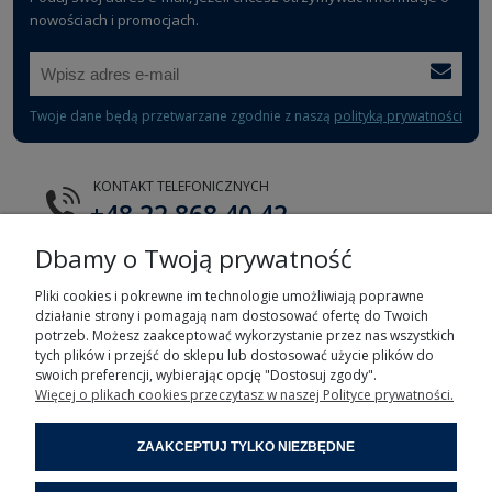
nowościach i promocjach.
Twoje dane będą przetwarzane zgodnie z naszą
polityką prywatności
KONTAKT TELEFONICZNYCH
+48 22 868 40 42
Dbamy o Twoją prywatność
E-MAIL
tts@tts.com.pl
Pliki cookies i pokrewne im technologie umożliwiają poprawne
działanie strony i pomagają nam dostosować ofertę do Twoich
potrzeb. Możesz zaakceptować wykorzystanie przez nas wszystkich
tych plików i przejść do sklepu lub dostosować użycie plików do
swoich preferencji, wybierając opcję "Dostosuj zgody".
Więcej o plikach cookies przeczytasz w naszej Polityce prywatności.
POMOC
ZAAKCEPTUJ TYLKO NIEZBĘDNE
MOJE KONTO