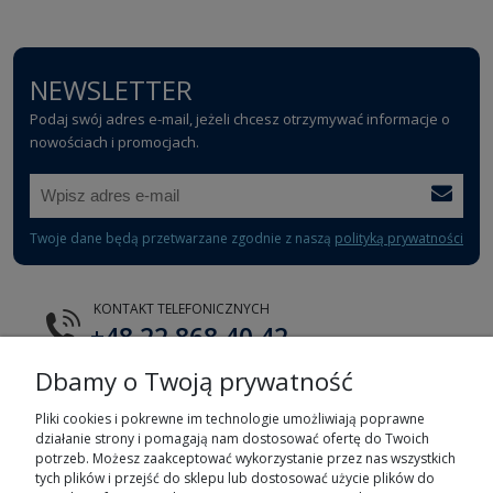
NEWSLETTER
Podaj swój adres e-mail, jeżeli chcesz otrzymywać informacje o
nowościach i promocjach.
Twoje dane będą przetwarzane zgodnie z naszą
polityką prywatności
KONTAKT TELEFONICZNYCH
+48 22 868 40 42
Dbamy o Twoją prywatność
E-MAIL
tts@tts.com.pl
Pliki cookies i pokrewne im technologie umożliwiają poprawne
działanie strony i pomagają nam dostosować ofertę do Twoich
potrzeb. Możesz zaakceptować wykorzystanie przez nas wszystkich
tych plików i przejść do sklepu lub dostosować użycie plików do