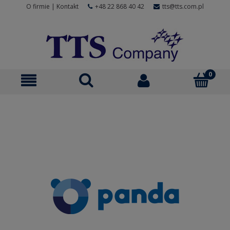
O firmie
|
Kontakt
+48 22 868 40 42
tts@tts.com.pl