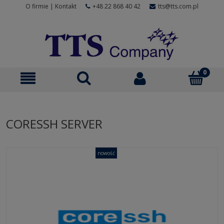
O firmie
|
Kontakt
+48 22 868 40 42
tts@tts.com.pl
CORESSH SERVER
nowość