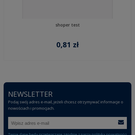
shoper test
0,81 zł
NEWSLETTER
Podaj swój adres e-mail, jeżeli chcesz otrzymywać informacje o
nowościach i promocjach.
Twoje dane będą przetwarzane zgodnie z naszą
polityką prywatności