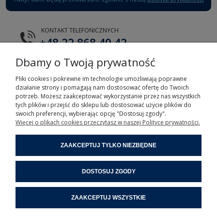
KONTAKT TELEFONICZNYCH
+48 22 868 40 42
Dbamy o Twoją prywatność
E-MAIL
tts@tts.com.pl
Pliki cookies i pokrewne im technologie umożliwiają poprawne
działanie strony i pomagają nam dostosować ofertę do Twoich
potrzeb. Możesz zaakceptować wykorzystanie przez nas wszystkich
tych plików i przejść do sklepu lub dostosować użycie plików do
swoich preferencji, wybierając opcję "Dostosuj zgody".
Więcej o plikach cookies przeczytasz w naszej Polityce prywatności.
POMOC
ZAAKCEPTUJ TYLKO NIEZBĘDNE
MOJE KONTO
DOSTOSUJ ZGODY
INFORMACJE
ZAAKCEPTUJ WSZYSTKIE
POMOC ZDALNA