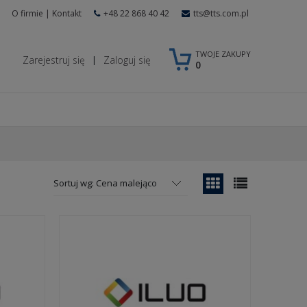
O firmie
|
Kontakt
+48 22 868 40 42
tts@tts.com.pl
TWOJE ZAKUPY
Zarejestruj się
Zaloguj się
|
0
Sortuj wg:
Cena malejąco