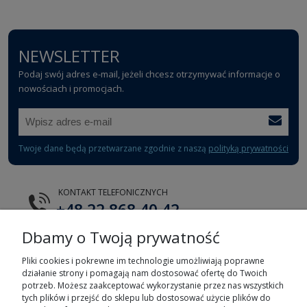
NEWSLETTER
Podaj swój adres e-mail, jeżeli chcesz otrzymywać informacje o
nowościach i promocjach.
Twoje dane będą przetwarzane zgodnie z naszą
polityką prywatności
KONTAKT TELEFONICZNYCH
+48 22 868 40 42
Dbamy o Twoją prywatność
E-MAIL
tts@tts.com.pl
Pliki cookies i pokrewne im technologie umożliwiają poprawne
działanie strony i pomagają nam dostosować ofertę do Twoich
potrzeb. Możesz zaakceptować wykorzystanie przez nas wszystkich
tych plików i przejść do sklepu lub dostosować użycie plików do