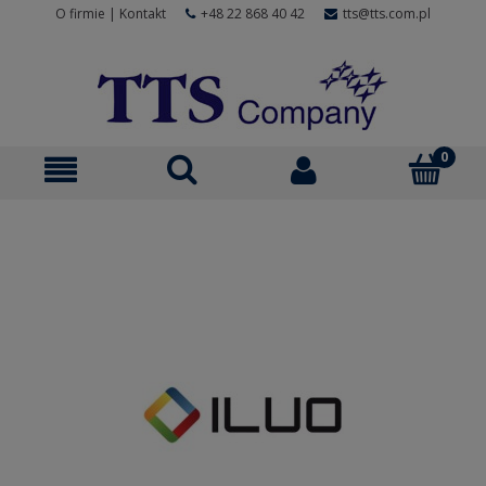
O firmie
|
Kontakt
+48 22 868 40 42
tts@tts.com.pl