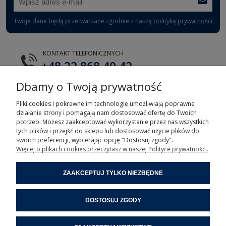
Twoje dane będą przetwarzane zgodnie z naszą
polityką prywatności
KONTAKT TELEFONICZNYCH
+48 22 868 40 42
Dbamy o Twoją prywatność
E-MAIL
tts@tts.com.pl
Pliki cookies i pokrewne im technologie umożliwiają poprawne
działanie strony i pomagają nam dostosować ofertę do Twoich
potrzeb. Możesz zaakceptować wykorzystanie przez nas wszystkich
tych plików i przejść do sklepu lub dostosować użycie plików do
swoich preferencji, wybierając opcję "Dostosuj zgody".
Więcej o plikach cookies przeczytasz w naszej Polityce prywatności.
POMOC
ZAAKCEPTUJ TYLKO NIEZBĘDNE
MOJE KONTO
DOSTOSUJ ZGODY
INFORMACJE