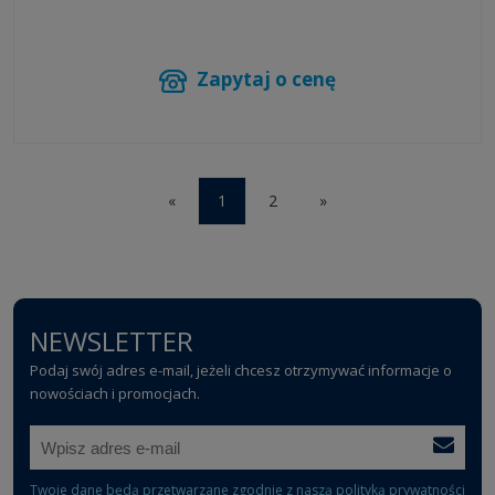
Zapytaj o cenę
«
1
2
»
NEWSLETTER
Podaj swój adres e-mail, jeżeli chcesz otrzymywać informacje o
nowościach i promocjach.
Twoje dane będą przetwarzane zgodnie z naszą
polityką prywatności