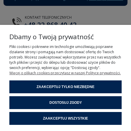
KONTAKT TELEFONICZNYCH
+48 22 868 40 42
Dbamy o Twoją prywatność
E-MAIL
tts@tts.com.pl
Pliki cookies i pokrewne im technologie umożliwiają poprawne
działanie strony i pomagają nam dostosować ofertę do Twoich
potrzeb. Możesz zaakceptować wykorzystanie przez nas wszystkich
tych plików i przejść do sklepu lub dostosować użycie plików do
swoich preferencji, wybierając opcję "Dostosuj zgody".
Więcej o plikach cookies przeczytasz w naszej Polityce prywatności.
POMOC
ZAAKCEPTUJ TYLKO NIEZBĘDNE
MOJE KONTO
DOSTOSUJ ZGODY
INFORMACJE
ZAAKCEPTUJ WSZYSTKIE
POMOC ZDALNA