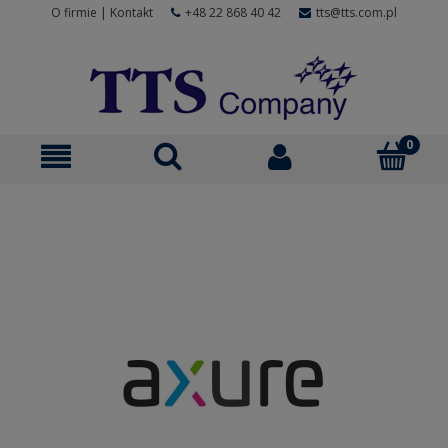
O firmie
|
Kontakt
+48 22 868 40 42
tts@tts.com.pl