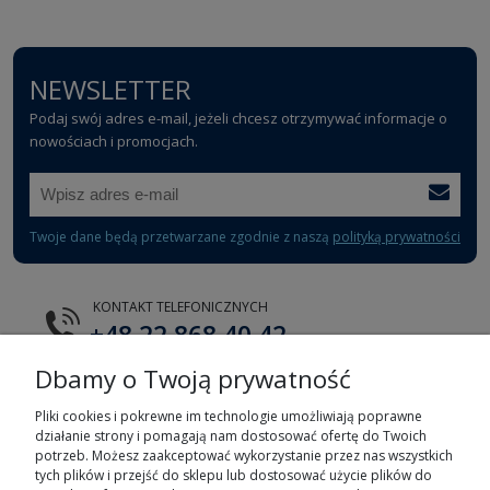
NEWSLETTER
Podaj swój adres e-mail, jeżeli chcesz otrzymywać informacje o
nowościach i promocjach.
Twoje dane będą przetwarzane zgodnie z naszą
polityką prywatności
KONTAKT TELEFONICZNYCH
+48 22 868 40 42
Dbamy o Twoją prywatność
E-MAIL
tts@tts.com.pl
Pliki cookies i pokrewne im technologie umożliwiają poprawne
działanie strony i pomagają nam dostosować ofertę do Twoich
potrzeb. Możesz zaakceptować wykorzystanie przez nas wszystkich
tych plików i przejść do sklepu lub dostosować użycie plików do