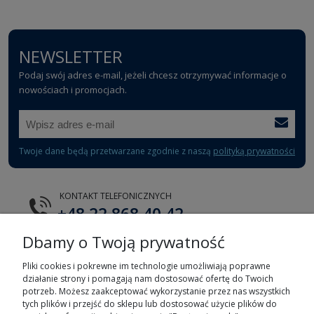
NEWSLETTER
Podaj swój adres e-mail, jeżeli chcesz otrzymywać informacje o
nowościach i promocjach.
Twoje dane będą przetwarzane zgodnie z naszą
polityką prywatności
KONTAKT TELEFONICZNYCH
+48 22 868 40 42
Dbamy o Twoją prywatność
E-MAIL
tts@tts.com.pl
Pliki cookies i pokrewne im technologie umożliwiają poprawne
działanie strony i pomagają nam dostosować ofertę do Twoich
potrzeb. Możesz zaakceptować wykorzystanie przez nas wszystkich
tych plików i przejść do sklepu lub dostosować użycie plików do