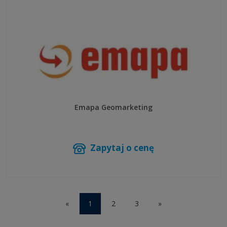
Emapa Geomarketing
Zapytaj o cenę
«
1
2
3
»