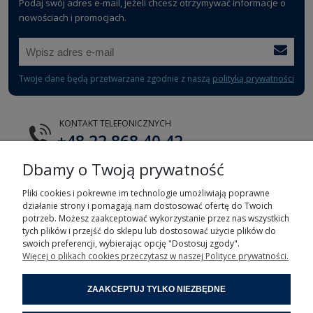
Podaj swój adres e-mail, jeżeli chcesz otrzymywać informacje o
nowościach i promocjach.
Twoje dane będą przetwarzane zgodnie z naszą
polityką prywatności
KONTAKT TELEFONICZNYCH
+48 22 868 40 42
Dbamy o Twoją prywatność
E-MAIL
tts@tts.com.pl
Pliki cookies i pokrewne im technologie umożliwiają poprawne
działanie strony i pomagają nam dostosować ofertę do Twoich
potrzeb. Możesz zaakceptować wykorzystanie przez nas wszystkich
tych plików i przejść do sklepu lub dostosować użycie plików do
swoich preferencji, wybierając opcję "Dostosuj zgody".
Więcej o plikach cookies przeczytasz w naszej Polityce prywatności.
POMOC
ZAAKCEPTUJ TYLKO NIEZBĘDNE
MOJE KONTO