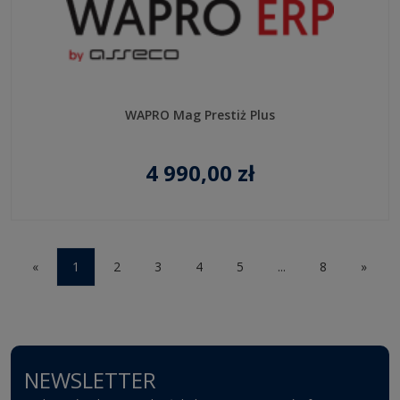
WAPRO Mag Prestiż Plus
4 990,00 zł
«
1
2
3
4
5
...
8
»
NEWSLETTER