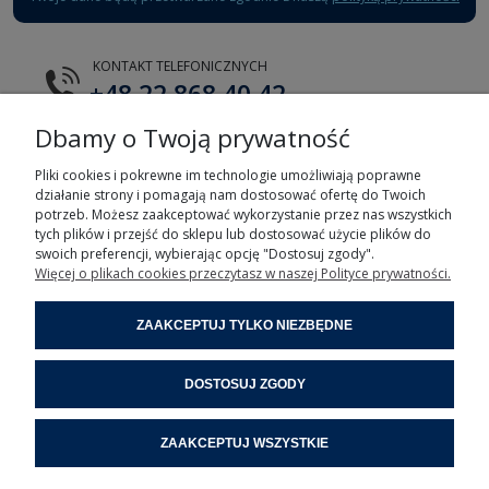
KONTAKT TELEFONICZNYCH
+48 22 868 40 42
Dbamy o Twoją prywatność
E-MAIL
tts@tts.com.pl
Pliki cookies i pokrewne im technologie umożliwiają poprawne
działanie strony i pomagają nam dostosować ofertę do Twoich
potrzeb. Możesz zaakceptować wykorzystanie przez nas wszystkich
tych plików i przejść do sklepu lub dostosować użycie plików do
swoich preferencji, wybierając opcję "Dostosuj zgody".
Więcej o plikach cookies przeczytasz w naszej Polityce prywatności.
POMOC
ZAAKCEPTUJ TYLKO NIEZBĘDNE
MOJE KONTO
DOSTOSUJ ZGODY
INFORMACJE
ZAAKCEPTUJ WSZYSTKIE
POMOC ZDALNA