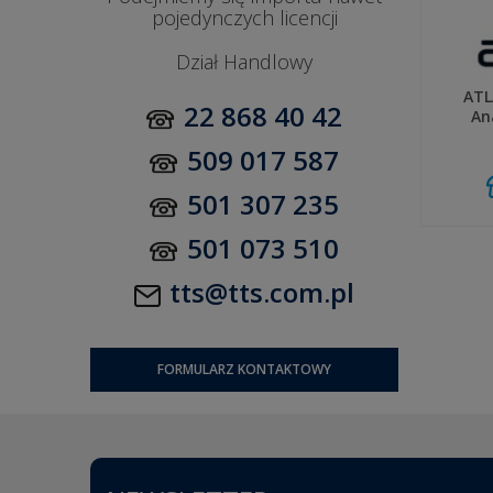
pojedynczych licencji
Dział Handlowy
ATLA
22 868 40 42
An
509 017 587
501 307 235
501 073 510
tts@tts.com.pl
FORMULARZ KONTAKTOWY