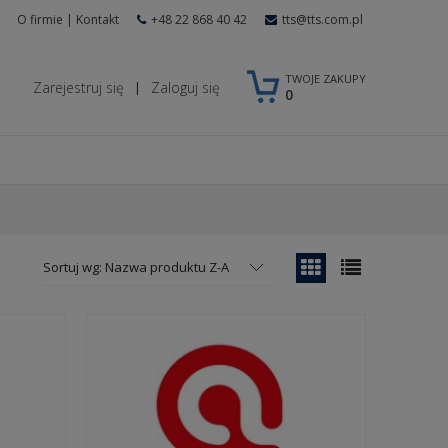
O firmie
|
Kontakt
+48 22 868 40 42
tts@tts.com.pl
TWOJE ZAKUPY
Zarejestruj się
Zaloguj się
|
0
Sortuj wg:
Nazwa produktu Z-A