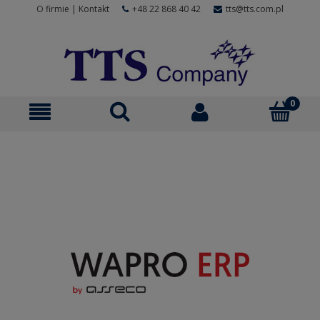
O firmie
|
Kontakt
+48 22 868 40 42
tts@tts.com.pl