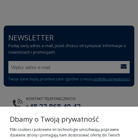
NEWSLETTER
Podaj swój adres e-mail, jeżeli chcesz otrzymywać informacje o
nowościach i promocjach.
Twoje dane będą przetwarzane zgodnie z naszą
polityką prywatności
KONTAKT TELEFONICZNYCH
+48 22 868 40 42
Dbamy o Twoją prywatność
E-MAIL
tts@tts.com.pl
Pliki cookies i pokrewne im technologie umożliwiają poprawne
działanie strony i pomagają nam dostosować ofertę do Twoich