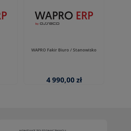
WAPRO Fakir Biuro / Stanowisko
WA
4 990,00 zł