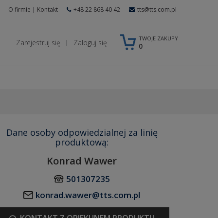
O firmie
|
Kontakt
+48 22 868 40 42
tts@tts.com.pl
TWOJE ZAKUPY
Zarejestruj się
Zaloguj się
|
0
Dane osoby odpowiedzialnej za linię
produktową:
Konrad Wawer
501307235
konrad.wawer@tts.com.pl