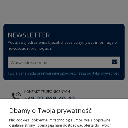
NEWSLETTER
Podaj swój adres e-mail, jeżeli chcesz otrzymywać informacje o
nowościach i promocjach.
Twoje dane będą przetwarzane zgodnie z naszą
polityką prywatności
KONTAKT TELEFONICZNYCH
+48 22 868 40 42
Dbamy o Twoją prywatność
E-MAIL
tts@tts.com.pl
Pliki cookies i pokrewne im technologie umożliwiają poprawne
działanie strony i pomagają nam dostosować ofertę do Twoich