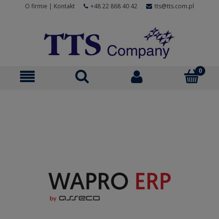
O firmie
|
Kontakt
+48 22 868 40 42
tts@tts.com.pl