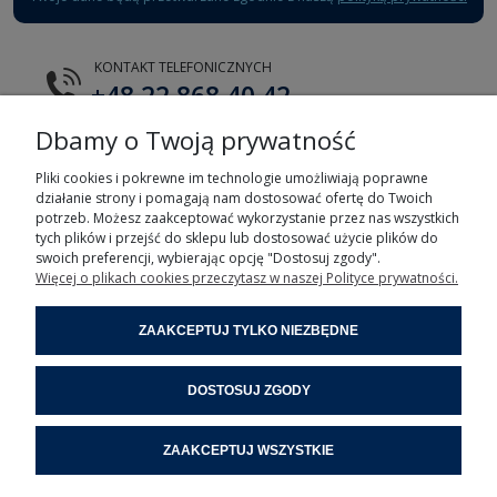
KONTAKT TELEFONICZNYCH
+48 22 868 40 42
Dbamy o Twoją prywatność
E-MAIL
tts@tts.com.pl
Pliki cookies i pokrewne im technologie umożliwiają poprawne
działanie strony i pomagają nam dostosować ofertę do Twoich
potrzeb. Możesz zaakceptować wykorzystanie przez nas wszystkich
tych plików i przejść do sklepu lub dostosować użycie plików do
swoich preferencji, wybierając opcję "Dostosuj zgody".
Więcej o plikach cookies przeczytasz w naszej Polityce prywatności.
POMOC
ZAAKCEPTUJ TYLKO NIEZBĘDNE
MOJE KONTO
DOSTOSUJ ZGODY
INFORMACJE
ZAAKCEPTUJ WSZYSTKIE
POMOC ZDALNA