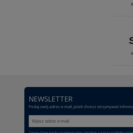
NEWSLETTER
Podaj swój adres e-mail, jeżeli chcesz otrzymywać inform
Twoje dane będą przetwarzane zgodnie z naszą
polityką pry