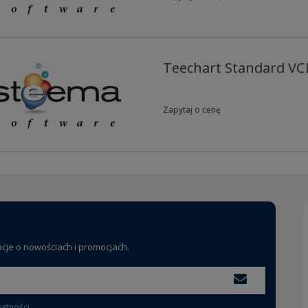
Teechart Standard VC
Zapytaj o cenę
acje o nowościach i promocjach.
watności