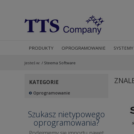
PRODUKTY
OPROGRAMOWANIE
SYSTEMY
Jesteś w:
/
Steema Software
ZNAL
KATEGORIE
Oprogramowanie
Szukasz nietypowego
oprogramowania?
Podejmiemy się importu nawet