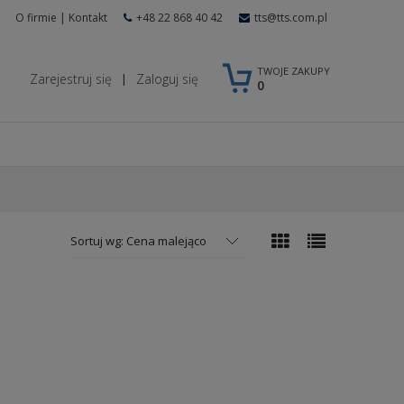
O firmie
|
Kontakt
+48 22 868 40 42
tts@tts.com.pl
TWOJE ZAKUPY
Zarejestruj się
Zaloguj się
|
0
Sortuj wg:
Cena malejąco