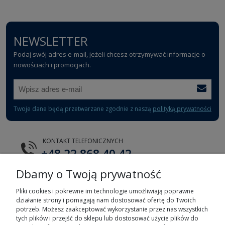
NEWSLETTER
Podaj swój adres e-mail, jeżeli chcesz otrzymywać informacje o
nowościach i promocjach.
Twoje dane będą przetwarzane zgodnie z naszą
polityką prywatności
KONTAKT TELEFONICZNYCH
+48 22 868 40 42
Dbamy o Twoją prywatność
E-MAIL
tts@tts.com.pl
Pliki cookies i pokrewne im technologie umożliwiają poprawne
działanie strony i pomagają nam dostosować ofertę do Twoich
potrzeb. Możesz zaakceptować wykorzystanie przez nas wszystkich
tych plików i przejść do sklepu lub dostosować użycie plików do