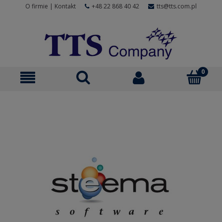
O firmie
|
Kontakt
+48 22 868 40 42
tts@tts.com.pl