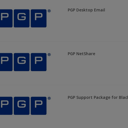
PGP Desktop Email
PGP NetShare
PGP Support Package for Blac