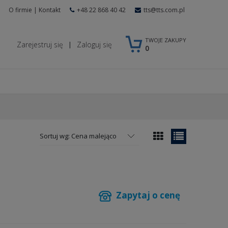
O firmie
|
Kontakt
+48 22 868 40 42
tts@tts.com.pl
TWOJE ZAKUPY
Zarejestruj się
Zaloguj się
|
0
Sortuj wg:
Cena malejąco
Zapytaj o cenę