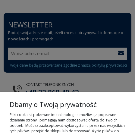
NEWSLETTER
Podaj swój adres e-mail, jeżeli chcesz otrzymywać informacje o
nowościach i promocjach.
Twoje dane będą przetwarzane zgodnie z naszą
polityką prywatności
KONTAKT TELEFONICZNYCH
+48 22 868 40 42
Dbamy o Twoją prywatność
E-MAIL
tts@tts.com.pl
Pliki cookies i pokrewne im technologie umożliwiają poprawne
działanie strony i pomagają nam dostosować ofertę do Twoich
potrzeb. Możesz zaakceptować wykorzystanie przez nas wszystkich
tych plików i przejść do sklepu lub dostosować użycie plików do