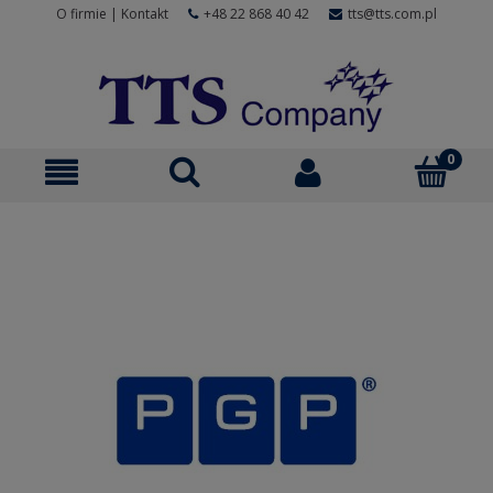
O firmie
|
Kontakt
+48 22 868 40 42
tts@tts.com.pl