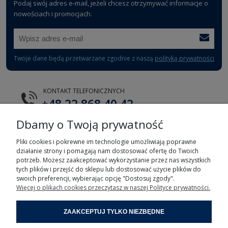
Podaj swój adres e-mail, jeżeli chcesz otrzymywać informacje o
nowościach i promocjach.
Twoje dane będą przetwarzane zgodnie z naszą
polityką prywatności
KONTAKT TELEFONICZNYCH
+48 22 868 40 42
Dbamy o Twoją prywatność
E-MAIL
tts@tts.com.pl
Pliki cookies i pokrewne im technologie umożliwiają poprawne
działanie strony i pomagają nam dostosować ofertę do Twoich
potrzeb. Możesz zaakceptować wykorzystanie przez nas wszystkich
tych plików i przejść do sklepu lub dostosować użycie plików do
swoich preferencji, wybierając opcję "Dostosuj zgody".
Więcej o plikach cookies przeczytasz w naszej Polityce prywatności.
POMOC
ZAAKCEPTUJ TYLKO NIEZBĘDNE
MOJE KONTO