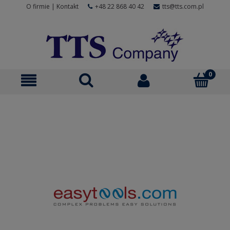
O firmie
|
Kontakt
+48 22 868 40 42
tts@tts.com.pl