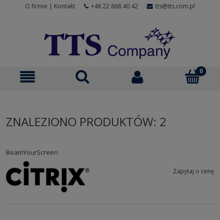
O firmie
|
Kontakt
+48 22 868 40 42
tts@tts.com.pl
ZNALEZIONO PRODUKTÓW: 2
BeamYourScreen
Zapytaj o cenę