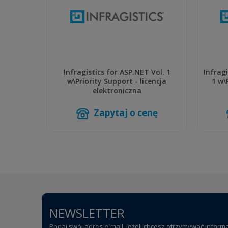
Infragistics for ASP.NET Vol. 1
Infrag
w\Priority Support - licencja
1 w\
elektroniczna
Zapytaj o cenę
NEWSLETTER
Podaj swój adres e-mail, jeżeli chcesz otrzymywać inform