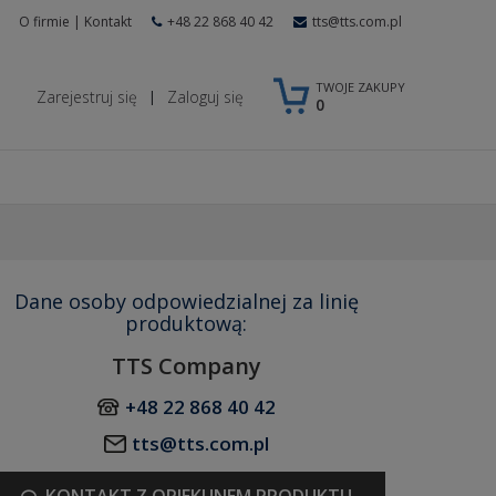
O firmie
|
Kontakt
+48 22 868 40 42
tts@tts.com.pl
TWOJE ZAKUPY
Zarejestruj się
Zaloguj się
|
0
Dane osoby odpowiedzialnej za linię
produktową:
TTS Company
+48 22 868 40 42
tts@tts.com.pl