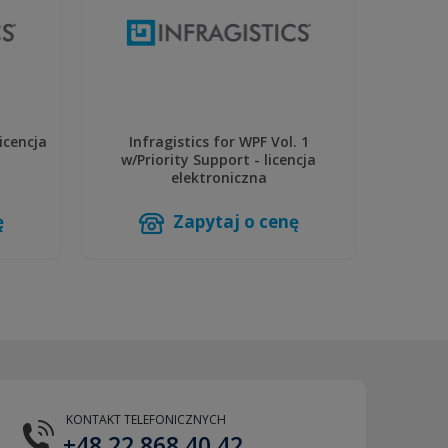
licencja
Infragistics for WPF Vol. 1
Infra
w/Priority Support - licencja
l
elektroniczna
ę
Zapytaj o cenę
KONTAKT TELEFONICZNYCH
+48 22 868 40 42