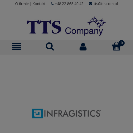
O firmie
|
Kontakt
+48 22 868 40 42
tts@tts.com.pl