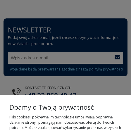
NEWSLETTER
Podaj swój adres e-mail, jeżeli chcesz otrzymywać informacje o
nowościach i promocjach.
Twoje dane będą przetwarzane zgodnie z naszą
polityką prywatności
KONTAKT TELEFONICZNYCH
+48 22 868 40 42
Dbamy o Twoją prywatność
E-MAIL
tts@tts.com.pl
Pliki cookies i pokrewne im technologie umożliwiają poprawne
działanie strony i pomagają nam dostosować ofertę do Twoich
potrzeb. Możesz zaakceptować wykorzystanie przez nas wszystkich