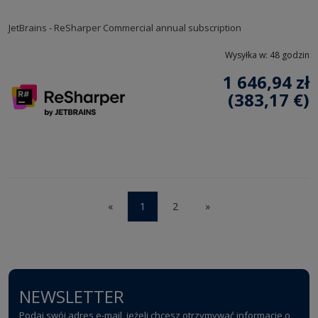
JetBrains - ReSharper Commercial annual subscription
Wysyłka w:
48 godzin
1 646,94 zł
(383,17 €)
«
1
2
»
NEWSLETTER
Podaj swój adres e-mail, jeżeli chcesz otrzymywać informacje o