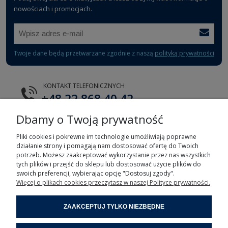
nowościach i promocjach.
Twoje dane będą przetwarzane zgodnie z naszą
polityką prywatności
KONTAKT TELEFONICZNYCH
+48 22 868 40 42
Dbamy o Twoją prywatność
E-MAIL
tts@tts.com.pl
Pliki cookies i pokrewne im technologie umożliwiają poprawne
działanie strony i pomagają nam dostosować ofertę do Twoich
potrzeb. Możesz zaakceptować wykorzystanie przez nas wszystkich
tych plików i przejść do sklepu lub dostosować użycie plików do
swoich preferencji, wybierając opcję "Dostosuj zgody".
Więcej o plikach cookies przeczytasz w naszej Polityce prywatności.
POMOC
ZAAKCEPTUJ TYLKO NIEZBĘDNE
MOJE KONTO