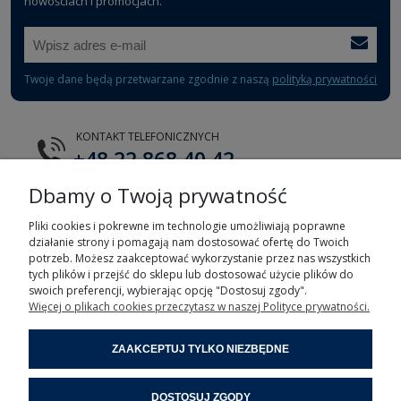
nowościach i promocjach.
Twoje dane będą przetwarzane zgodnie z naszą
polityką prywatności
KONTAKT TELEFONICZNYCH
+48 22 868 40 42
Dbamy o Twoją prywatność
E-MAIL
tts@tts.com.pl
Pliki cookies i pokrewne im technologie umożliwiają poprawne
działanie strony i pomagają nam dostosować ofertę do Twoich
potrzeb. Możesz zaakceptować wykorzystanie przez nas wszystkich
tych plików i przejść do sklepu lub dostosować użycie plików do
swoich preferencji, wybierając opcję "Dostosuj zgody".
Więcej o plikach cookies przeczytasz w naszej Polityce prywatności.
POMOC
ZAAKCEPTUJ TYLKO NIEZBĘDNE
MOJE KONTO
DOSTOSUJ ZGODY