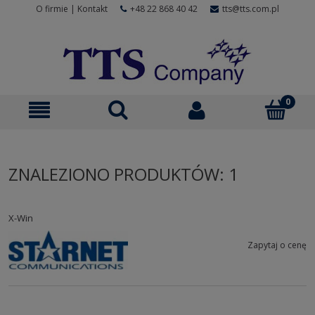
O firmie
|
Kontakt
+48 22 868 40 42
tts@tts.com.pl
ZNALEZIONO PRODUKTÓW: 1
X-Win
Zapytaj o cenę