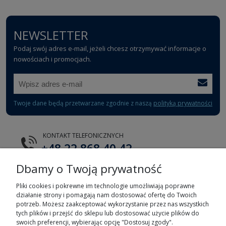
NEWSLETTER
Podaj swój adres e-mail, jeżeli chcesz otrzymywać informacje o
nowościach i promocjach.
Twoje dane będą przetwarzane zgodnie z naszą
polityką prywatności
KONTAKT TELEFONICZNYCH
+48 22 868 40 42
Dbamy o Twoją prywatność
E-MAIL
tts@tts.com.pl
Pliki cookies i pokrewne im technologie umożliwiają poprawne
działanie strony i pomagają nam dostosować ofertę do Twoich
potrzeb. Możesz zaakceptować wykorzystanie przez nas wszystkich
tych plików i przejść do sklepu lub dostosować użycie plików do
swoich preferencji, wybierając opcję "Dostosuj zgody".