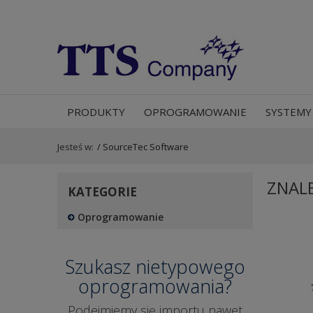
PRODUKTY
OPROGRAMOWANIE
SYSTEMY
Jesteś w:
/
SourceTec Software
ZNAL
KATEGORIE
Oprogramowanie
Szukasz nietypowego
oprogramowania?
Podejmiemy się importu nawet