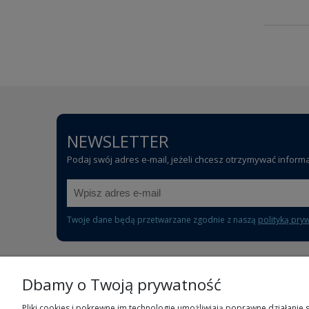
NEWSLETTER
Podaj swój adres e-mail, jeżeli chcesz otrzymywać inform
Twoje dane będą przetwarzane zgodnie z naszą
polityką pry
Dbamy o Twoją prywatność
POMOC
Pliki cookies i pokrewne im technologie umożliwiają poprawne działanie