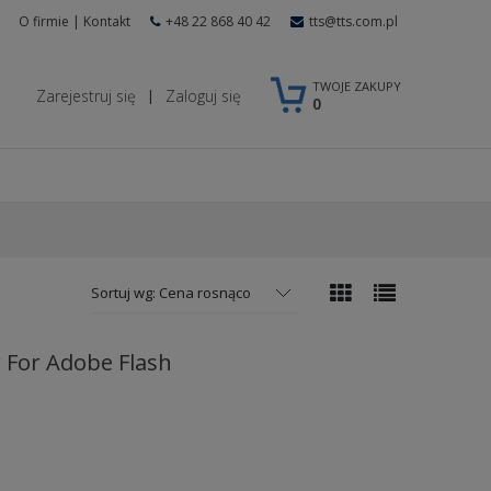
O firmie
|
Kontakt
+48 22 868 40 42
tts@tts.com.pl
TWOJE ZAKUPY
Zarejestruj się
Zaloguj się
|
0
Sortuj wg:
Cena rosnąco
 For Adobe Flash