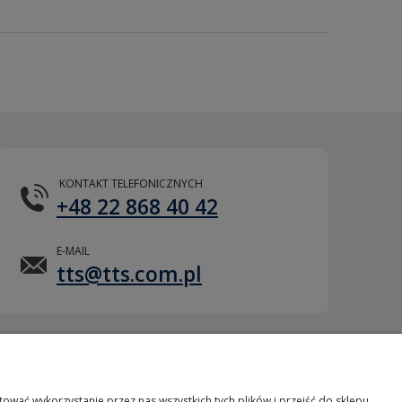
KONTAKT TELEFONICZNYCH
+48 22 868 40 42
E-MAIL
tts@tts.com.pl
POMOC ZDALNA
wać wykorzystanie przez nas wszystkich tych plików i przejść do sklepu