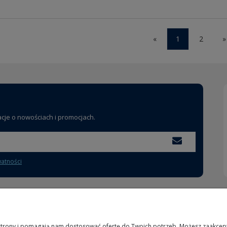
«
1
2
»
acje o nowościach i promocjach.
watności
MOJE KONTO
INFORMACJE
 strony i pomagają nam dostosować ofertę do Twoich potrzeb. Możesz zaakcepto