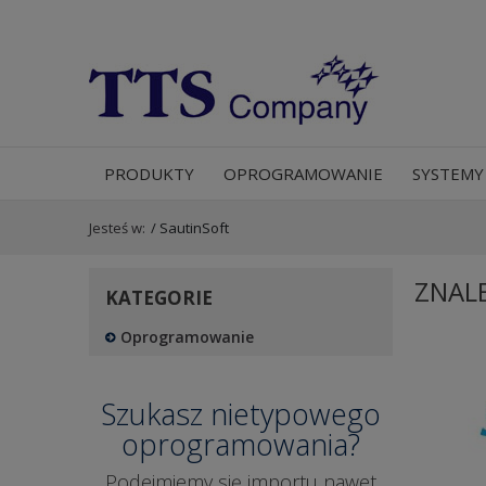
PRODUKTY
OPROGRAMOWANIE
SYSTEMY
Jesteś w:
/
SautinSoft
ZNAL
KATEGORIE
Oprogramowanie
Szukasz nietypowego
oprogramowania?
Podejmiemy się importu nawet