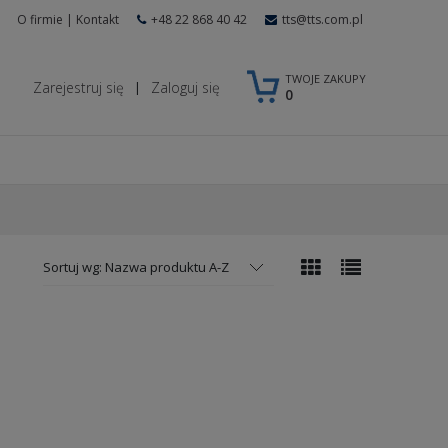
O firmie
|
Kontakt
+48 22 868 40 42
tts@tts.com.pl
TWOJE ZAKUPY
Zarejestruj się
Zaloguj się
|
0
Sortuj wg:
Nazwa produktu A-Z