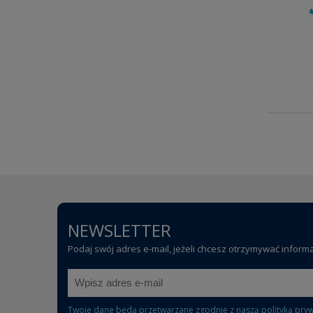
NEWSLETTER
Podaj swój adres e-mail, jeżeli chcesz otrzymywać inform
Twoje dane będą przetwarzane zgodnie z naszą
polityką pry