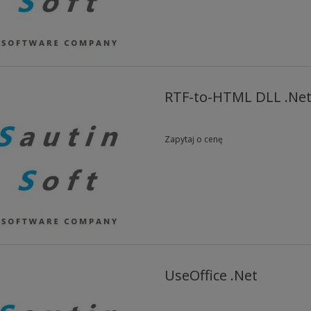
RTF-to-HTML DLL .Ne
Zapytaj o cenę
UseOffice .Net