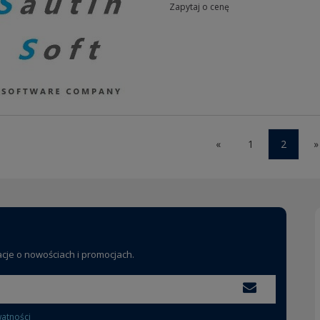
Zapytaj o cenę
«
1
2
»
acje o nowościach i promocjach.
watności