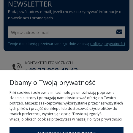
NEWSLETTER
Podaj swój adres e-mail, jeżeli chcesz otrzymywać informacje o
nowościach i promocjach.
Twoje dane będą przetwarzane zgodnie z naszą
polityką prywatności
KONTAKT TELEFONICZNYCH
+48 22 868 40 42
Dbamy o Twoją prywatność
E-MAIL
tts@tts.com.pl
Pliki cookies i pokrewne im technologie umożliwiają poprawne
działanie strony i pomagają nam dostosować ofertę do Twoich
potrzeb. Możesz zaakceptować wykorzystanie przez nas wszystkich
tych plików i przejść do sklepu lub dostosować użycie plików do
swoich preferencji, wybierając opcję "Dostosuj zgody".
Więcej o plikach cookies przeczytasz w naszej Polityce prywatności.
POMOC