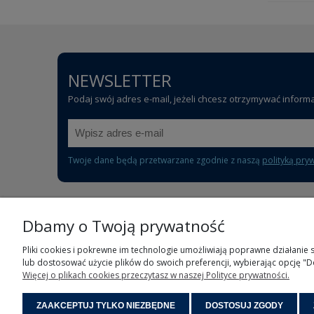
NEWSLETTER
Podaj swój adres e-mail, jeżeli chcesz otrzymywać inform
Twoje dane będą przetwarzane zgodnie z naszą
polityką pry
Dbamy o Twoją prywatność
POMOC
Pliki cookies i pokrewne im technologie umożliwiają poprawne działanie
lub dostosować użycie plików do swoich preferencji, wybierając opcję "D
Częste pytania
Więcej o plikach cookies przeczytasz w naszej Polityce prywatności.
Polityka prywatności
Regulamin sklepu
ZAAKCEPTUJ TYLKO NIEZBĘDNE
DOSTOSUJ ZGODY