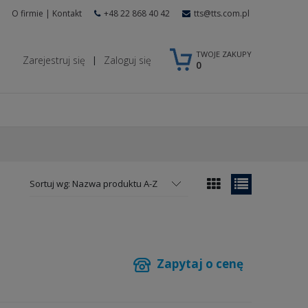
O firmie
|
Kontakt
+48 22 868 40 42
tts@tts.com.pl
TWOJE ZAKUPY
Zarejestruj się
Zaloguj się
|
0
Sortuj wg:
Nazwa produktu A-Z
Zapytaj o cenę