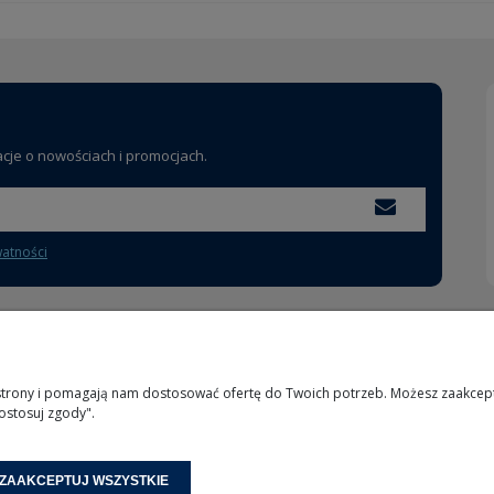
acje o nowościach i promocjach.
watności
MOJE KONTO
INFORMACJE
 strony i pomagają nam dostosować ofertę do Twoich potrzeb. Możesz zaakcepto
ostosuj zgody".
Logowanie
O nas
Moje zamówienia
Kontakt
Przechowalnia
ZAAKCEPTUJ WSZYSTKIE