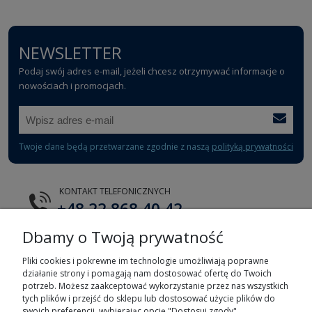
NEWSLETTER
Podaj swój adres e-mail, jeżeli chcesz otrzymywać informacje o
nowościach i promocjach.
Twoje dane będą przetwarzane zgodnie z naszą
polityką prywatności
KONTAKT TELEFONICZNYCH
+48 22 868 40 42
Dbamy o Twoją prywatność
E-MAIL
tts@tts.com.pl
Pliki cookies i pokrewne im technologie umożliwiają poprawne
działanie strony i pomagają nam dostosować ofertę do Twoich
potrzeb. Możesz zaakceptować wykorzystanie przez nas wszystkich
tych plików i przejść do sklepu lub dostosować użycie plików do
swoich preferencji, wybierając opcję "Dostosuj zgody".