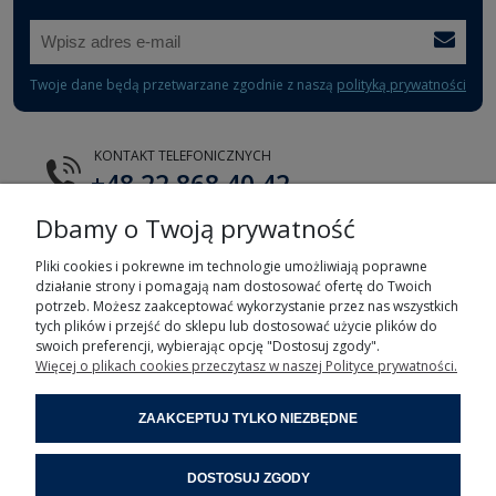
Twoje dane będą przetwarzane zgodnie z naszą
polityką prywatności
KONTAKT TELEFONICZNYCH
+48 22 868 40 42
Dbamy o Twoją prywatność
E-MAIL
tts@tts.com.pl
Pliki cookies i pokrewne im technologie umożliwiają poprawne
działanie strony i pomagają nam dostosować ofertę do Twoich
potrzeb. Możesz zaakceptować wykorzystanie przez nas wszystkich
tych plików i przejść do sklepu lub dostosować użycie plików do
swoich preferencji, wybierając opcję "Dostosuj zgody".
Więcej o plikach cookies przeczytasz w naszej Polityce prywatności.
POMOC
ZAAKCEPTUJ TYLKO NIEZBĘDNE
MOJE KONTO
DOSTOSUJ ZGODY
INFORMACJE