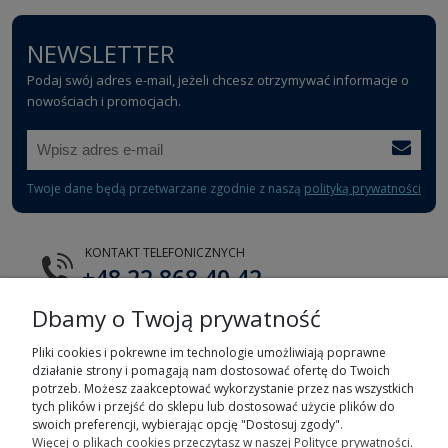
NEWSLETTER
Podaj swój adres e-mail, jeżeli chcesz otrzymywać informacje o
nowościach i promocjach.
Twoje dane będą przetwarzane zgodnie z naszą
polityką prywatności
KONTAKT TELEFONICZNYCH
+48 22 868 40 42
Dbamy o Twoją prywatność
E-MAIL
tts@tts.com.pl
Pliki cookies i pokrewne im technologie umożliwiają poprawne
działanie strony i pomagają nam dostosować ofertę do Twoich
potrzeb. Możesz zaakceptować wykorzystanie przez nas wszystkich
tych plików i przejść do sklepu lub dostosować użycie plików do
swoich preferencji, wybierając opcję "Dostosuj zgody".
Więcej o plikach cookies przeczytasz w naszej Polityce prywatności.