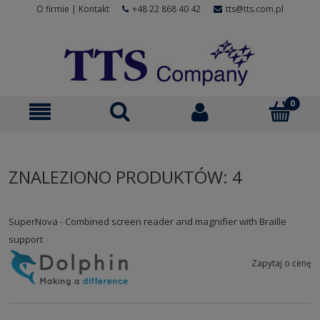
O firmie
|
Kontakt
+48 22 868 40 42
tts@tts.com.pl
ZNALEZIONO PRODUKTÓW: 4
SuperNova - Combined screen reader and magnifier with Braille
support
Zapytaj o cenę